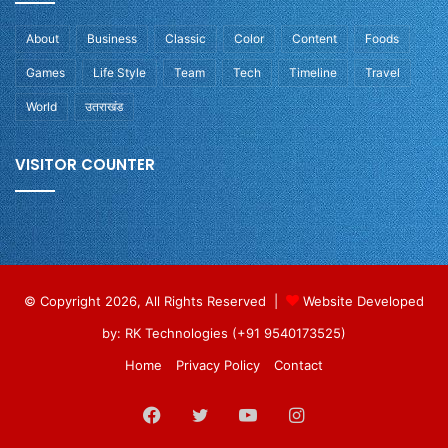
About
Business
Classic
Color
Content
Foods
Games
Life Style
Team
Tech
Timeline
Travel
World
उतराखंड
VISITOR COUNTER
© Copyright 2026, All Rights Reserved |
Website Developed
by: RK Technologies (+91 9540173525)
Home
Privacy Policy
Contact
Facebook
Twitter
YouTube
Instagram