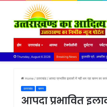
होम
उत्तराखंड
आस्था
टेक्नोलॉजी
दुर्घटना
पर्यट
कुमाऊं कमिश्नर और न
Thursday, August 6 2026
Breaking News
Home
/
उतराखंड
/
आपदा प्रभावित इलाकों में नहीं थम रहा खनन का कार
उतराखंड
खनन
आपदा प्रभावित इलाको