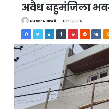
अवैध बहुमंजिला भ
Send
Durgesh Mishra
May 13, 2026
an
Facebook
Twitter
LinkedIn
Tumblr
Pinterest
Reddit
VKon
email