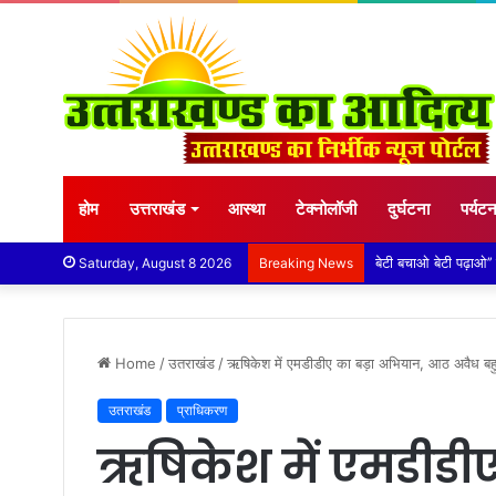
होम
उत्तराखंड
आस्था
टेक्नोलॉजी
दुर्घटना
पर्यट
विशिष्ट पहचान बना रही
Saturday, August 8 2026
Breaking News
Home
/
उतराखंड
/
ऋषिकेश में एमडीडीए का बड़ा अभियान, आठ अवैध ब
उतराखंड
प्राधिकरण
ऋषिकेश में एमडीडी