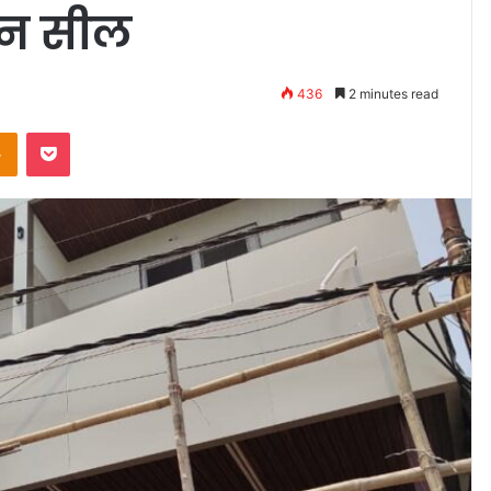
वन सील
436
2 minutes read
takte
Odnoklassniki
Pocket