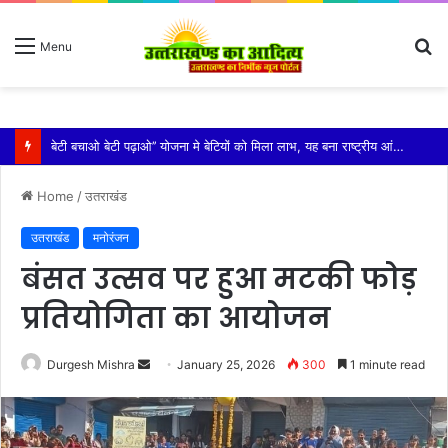
S
Menu
fo
विशिष्ट पहचान बना रही है आदि कैलाश परिक्रमा: महाराज
Home
/
उतराखंड
उतराखंड
मनोरंजन
बंसत उत्सव पर हुआ मटकी फोड़
प्रतियोगिता का आयोजन
Send
Durgesh Mishra
January 25, 2026
300
1 minute read
an
email