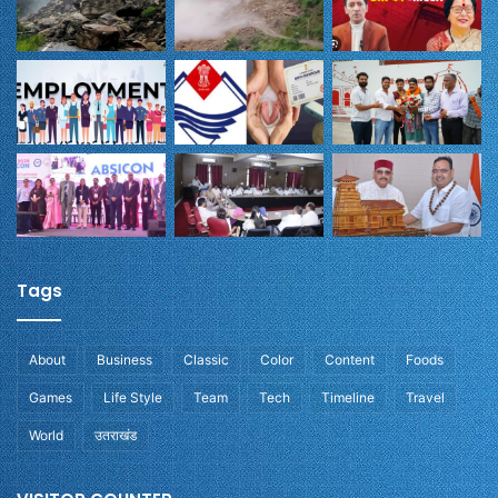
Tags
About
Business
Classic
Color
Content
Foods
Games
Life Style
Team
Tech
Timeline
Travel
World
उतराखंड