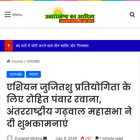
S
Menu
fo
बारिश ने बढ़ाई दहशत, दरकने लगी जमीन, 10 परिवारों ने छोड़े घर
Home
/
उतराखंड
उतराखंड
स्वागत
एशियन जुजितशु प्रतियोगिता के
लिए रोहित पंवार रवाना,
अंतरराष्ट्रीय गढ़वाल महासभा ने
दी शुभकामनाएं
Send
Durgesh Mishra
July 9, 2026
267
1 minute read