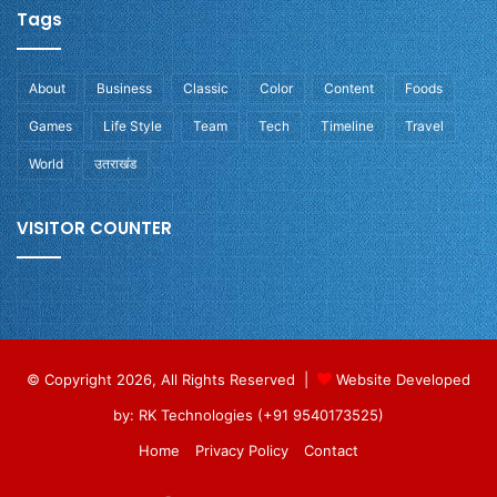
Tags
About
Business
Classic
Color
Content
Foods
Games
Life Style
Team
Tech
Timeline
Travel
World
उतराखंड
VISITOR COUNTER
© Copyright 2026, All Rights Reserved |
Website Developed
by: RK Technologies (+91 9540173525)
Home
Privacy Policy
Contact