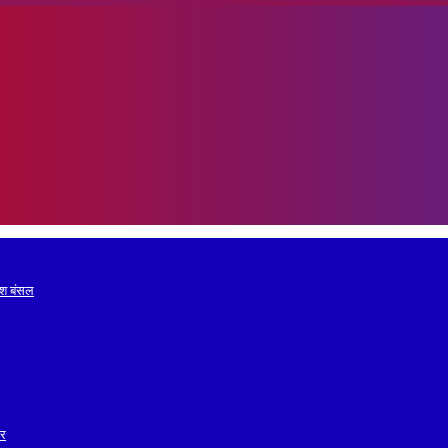
रेश बंसल
ोर