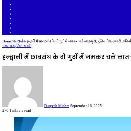
Sidebar
Random
Article
Log
In
Instagram
YouTube
Twitter
Facebook
Home
/
उतराखंड
/
हल्द्वानी में छात्रसंघ के दो गुटों में जमकर चले लात-घूंसे, पुलिस ने फटकारी लाठियां
उतराखंड
पुलिस डायरी
हल्द्वानी में छात्रसंघ के दो गुटों में जमकर चले ल
Send
an
email
Durgesh Mishra
September 16, 2025
270
1 minute read
Facebook
Twitter
LinkedIn
Tumblr
Pinterest
Reddit
VKontakte
Odnoklassniki
Pocket