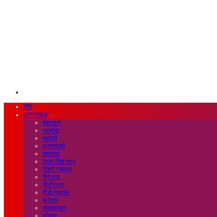
Search
for
होम
उत्तराखंड
देहरादून
अल्मोड़ा
चमोली
उत्तरकाशी
चम्पावत
उधम सिंह नगर
टिहरी गढ़वाल
नैनीताल
पिथौरागढ़
पौड़ी गढ़वाल
बागेश्वर
रुद्रप्रयाग
हरिद्वार