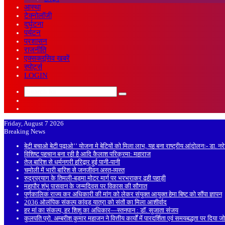
आस्था
टेक्नोलॉजी
दुर्घटना
पर्यटन
प्रशासन
राजनीति
एक्सक्लूसिव खबरें
स्पोर्ट्स
LOGIN
Search
Sidebar
for
Random
Article
Friday, August 7 2026
Breaking News
बेटी बचाओ बेटी पढ़ाओ’’ योजना मे बेटियों को मिला लाभ, यह बना राष्ट्रीय आंदोलनः- डा. न
विशिष्ट पहचान बना रही है आदि कैलाश परिक्रमा: महाराज
तेज बारिश से धर्मनगरी हरिद्वार हुई पानी-पानी
चमोली में भारी बारिश से जनजीवन अस्त-व्यस्त
रुद्रप्रयाग के तिमली-बड़मा मोटर मार्ग पर भरभराकर ढही पहाड़ी
महापौर शंभू पासवान के जन्मदिवस पर विकास की सौगात
पूर्णकालिक राज्य कर अधिकारी की मांग को लेकर संयुक्त आयुक्त हेमा बिष्ट को सौंपा ज्ञापन
2036 ओलंपिक संकल्प कांवड़ यात्रा को संतों का मिला आशीर्वाद
हर मां का संकल्प, हर शिशु का अधिकार—स्तनपान : डॉ. सुजाता संजय
कुलपति प्रो. अम्बरीश कुमार महाजन ने वित्तीय कार्यों में पारदर्शिता एवं समयबद्धता पर दिया ज