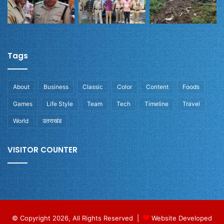
Tags
About
Business
Classic
Color
Content
Foods
Games
Life Style
Team
Tech
Timeline
Travel
World
उतराखंड
VISITOR COUNTER
© Copyright 2026, All Rights Reserved |
Website Developed