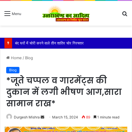
S
Menu
fo
बारिश ने बढ़ाई दहशत, दरकने लगी जमीन, 10 परिवारों ने छोड़े घर
Home
/
Blog
Blog
*जूते चप्पल व गारमेंट्स की
दुकान में लगी भीषण आग,सारा
सामान राख*
Send
Durgesh Mishra
March 15, 2024
89
1 minute read
an
email