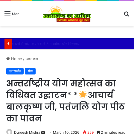
S
Menu
fo
बारिश ने बढ़ाई दहशत, दरकने लगी जमीन, 10 परिवारों ने छोड़े घर
Home
/
उतराखंड
उतराखंड
योग
अन्तर्राष्ट्रीय योग महोत्सव का
विधिवत उद्घाटन* *
आचार्य
बालकृष्ण जी, पतंजलि योग पीठ
का पावन
Send
Durgesh Mishra
March 10, 2026
259
2 minutes read