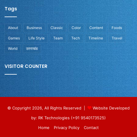
Tags
About
Business
Classic
Color
Content
Foods
Games
Life Style
Team
Tech
Timeline
Travel
World
उतराखंड
VISITOR COUNTER
© Copyright 2026, All Rights Reserved |
Website Developed
by: RK Technologies (+91 9540173525)
Home
Privacy Policy
Contact