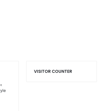
VISITOR COUNTER
nt
tyle
l