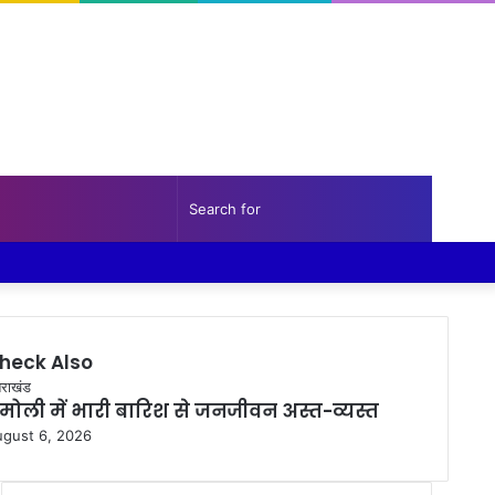
Random
Sidebar
Search
Facebook
Twitter
YouTube
Instagram
Log
Random
Sidebar
Article
for
In
Article
heck Also
ose
राखंड
मोली में भारी बारिश से जनजीवन अस्त-व्यस्त
gust 6, 2026