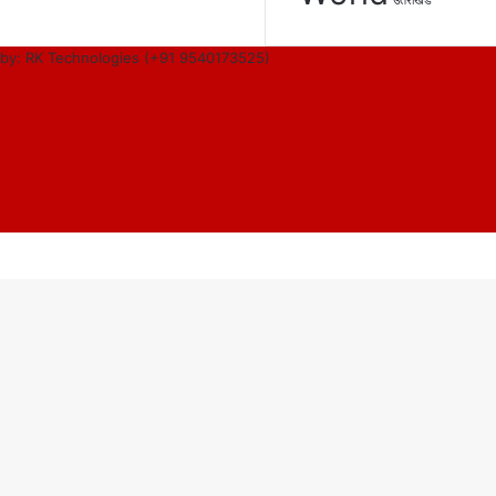
उतराखंड
by: RK Technologies (+91 9540173525)