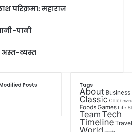
लाश परिक्रमा: महाराज
ई पानी-पानी
अस्त-व्यस्त
Modified Posts
Tags
About
Business
Classic
Color
Conte
Foods
Games
Life S
Tech
Team
Timeline
Trave
World