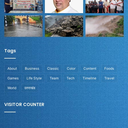
Tags
About
Business
Classic
Color
Content
Foods
Games
Life Style
Team
Tech
Timeline
Travel
World
उतराखंड
VISITOR COUNTER