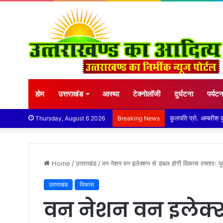
होम
उत्तराखंड
आस्था
टेक्नोलॉजी
दुर्घटना
पर्यट
कुमाऊं कमिश्नर और न
Thursday, August 6 2026
Breaking News
Home
/
उतराखंड
/
वन नेशन वन इलेक्शन से डबल होगी विकास रफ्तारः पूर्व
उतराखंड
विकास
वन नेशन वन इलेक्