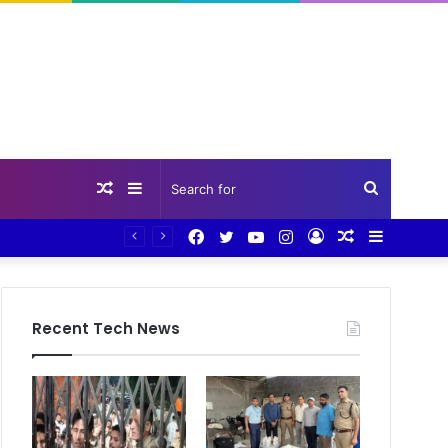
Random
Sidebar
Search
Facebook
Twitter
YouTube
Instagram
Log
Random
Sidebar
Article
for
In
Article
Recent Tech News