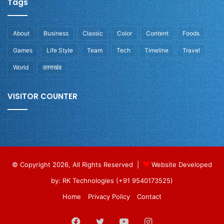
Tags
About
Business
Classic
Color
Content
Foods
Games
Life Style
Team
Tech
Timeline
Travel
World
उतराखंड
VISITOR COUNTER
© Copyright 2026, All Rights Reserved |
Website Developed
by: RK Technologies (+91 9540173525)
Home
Privacy Policy
Contact
Facebook
Twitter
YouTube
Instagram