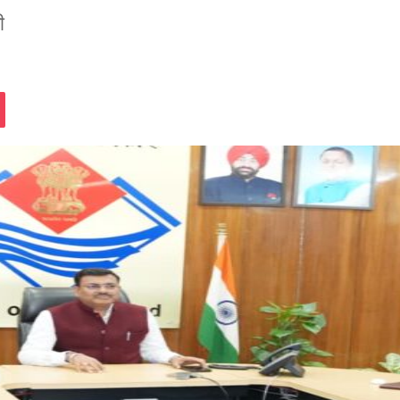
ी
assniki
Pocket