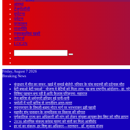
आस्था
टेक्नोलॉजी
दुर्घटना
पर्यटन
प्रशासन
राजनीति
एक्सक्लूसिव खबरें
स्पोर्ट्स
LOGIN
Search
Sidebar
for
Random
Article
Friday, August 7 2026
Breaking News
कुंडधार में मौत का सफर: खाई में समाई बोलेरो, परिवार के पांच सदस्यों की दर्दनाक मौत
बेटी बचाओ बेटी पढ़ाओ’’ योजना मे बेटियों को मिला लाभ, यह बना राष्ट्रीय आंदोलनः- डा. न
विशिष्ट पहचान बना रही है आदि कैलाश परिक्रमा: महाराज
तेज बारिश से धर्मनगरी हरिद्वार हुई पानी-पानी
चमोली में भारी बारिश से जनजीवन अस्त-व्यस्त
रुद्रप्रयाग के तिमली-बड़मा मोटर मार्ग पर भरभराकर ढही पहाड़ी
महापौर शंभू पासवान के जन्मदिवस पर विकास की सौगात
पूर्णकालिक राज्य कर अधिकारी की मांग को लेकर संयुक्त आयुक्त हेमा बिष्ट को सौंपा ज्ञापन
2036 ओलंपिक संकल्प कांवड़ यात्रा को संतों का मिला आशीर्वाद
हर मां का संकल्प, हर शिशु का अधिकार—स्तनपान : डॉ. सुजाता संजय