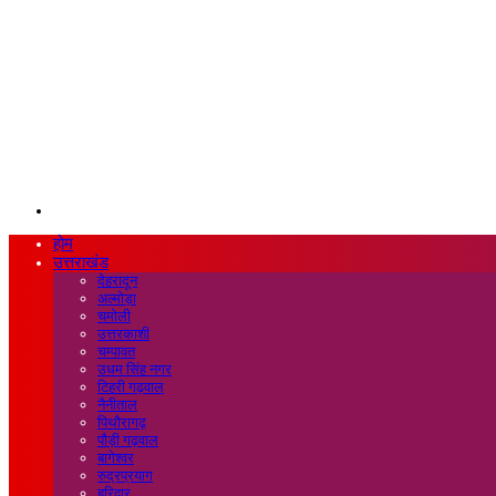
Search
for
होम
उत्तराखंड
देहरादून
अल्मोड़ा
चमोली
उत्तरकाशी
चम्पावत
उधम सिंह नगर
टिहरी गढ़वाल
नैनीताल
पिथौरागढ़
पौड़ी गढ़वाल
बागेश्वर
रुद्रप्रयाग
हरिद्वार