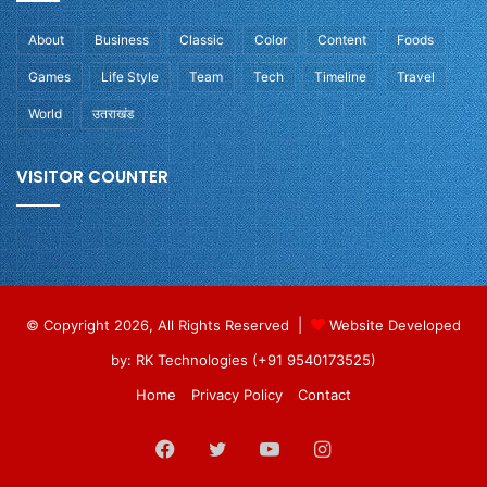
About
Business
Classic
Color
Content
Foods
Games
Life Style
Team
Tech
Timeline
Travel
World
उतराखंड
VISITOR COUNTER
© Copyright 2026, All Rights Reserved |
Website Developed
by: RK Technologies (+91 9540173525)
Home
Privacy Policy
Contact
Facebook
Twitter
YouTube
Instagram