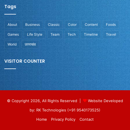
Tags
About
Business
Classic
Color
Content
Foods
Games
Life Style
Team
Tech
Timeline
Travel
World
उतराखंड
VISITOR COUNTER
© Copyright 2026, All Rights Reserved |
Website Developed
by: RK Technologies (+91 9540173525)
Home
Privacy Policy
Contact