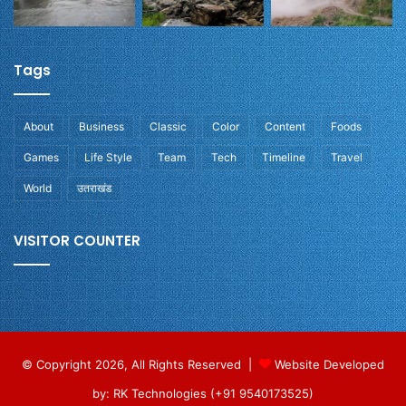
Tags
About
Business
Classic
Color
Content
Foods
Games
Life Style
Team
Tech
Timeline
Travel
World
उतराखंड
VISITOR COUNTER
© Copyright 2026, All Rights Reserved |
Website Developed
by: RK Technologies (+91 9540173525)