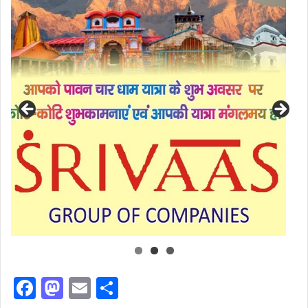
F
M
E
S