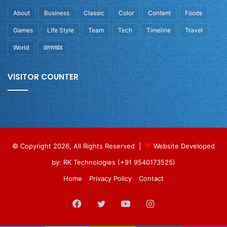
About
Business
Classic
Color
Content
Foods
Games
Life Style
Team
Tech
Timeline
Travel
World
उतराखंड
VISITOR COUNTER
© Copyright 2026, All Rights Reserved |
Website Developed
by: RK Technologies (+91 9540173525)
Home
Privacy Policy
Contact
Facebook
Twitter
YouTube
Instagram