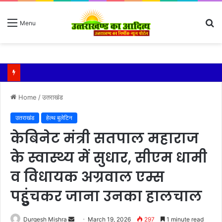
S
Menu
fo
कुमाऊं कमिश्नर और नैनीताल विधायक को मिला एसआईआर का नोटिस सरिता आर्या ने पता बदलने को बताया कारण
Home
/
उतराखंड
उतराखंड
हेल्थ बुलेटिन
केबिनेट मंत्री सतपाल महाराज
के स्वास्थ्य में सुधार, सीएम धामी
व विधायक अग्रवाल एम्स
पहुुंचकर जाना उनका हालचाल
Send
Durgesh Mishra
March 19, 2026
297
1 minute read