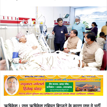
an
email
ऋषिकेश। एम्स ऋषिकेश तबियत बिगड़ने के कारण एम्स मे भर्ती