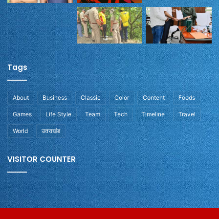
Tags
About
Business
Classic
Color
Content
Foods
Games
Life Style
Team
Tech
Timeline
Travel
World
उतराखंड
VISITOR COUNTER