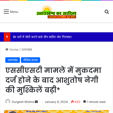
S
Menu
fo
बारिश ने बढ़ाई दहशत, दरकने लगी जमीन, 10 परिवारों ने छोड़े घर
Home
/
उतराखंड
उतराखंड
मीडिया हाउस
एससीएसटी मामले में मुकदमा
दर्ज होने के बाद आशुतोष नेगी
की मु​श्किलें बढ़ी*
Send
Durgesh Mishra
January 9, 2024
630
1 minute read
an