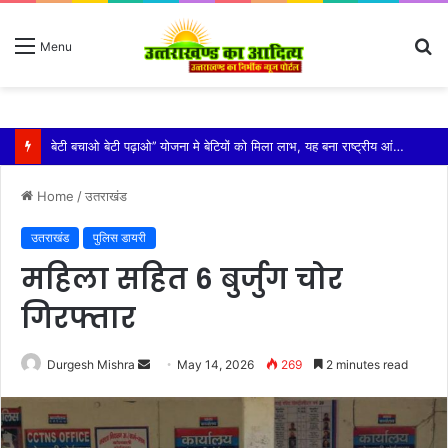
S
Menu
fo
विशिष्ट पहचान बना रही है आदि कैलाश परिक्रमा: महाराज
Home
/
उतराखंड
उतराखंड
पुलिस डायरी
महिला सहित 6 बुर्जुग चोर
गिरफ्तार
Send
Durgesh Mishra
May 14, 2026
269
2 minutes read
an
email