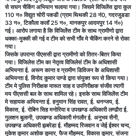
से सघन चैकिंग अभियान चलाया गया। जिसमे विजिलेंस द्वारा कुल
110 न० विद्युत चोरी पकडी (ग्राम थिथकी 28 नं0, गदरजुडडा
33 न०, टिकौला कलॉ 25 न०, मानकपुर आदमपुर 14 नं०)
गई। आरोप लगाया है कि विजिलेंस टीम के साथ ग्रामीणो द्वारा
धक्का-मुक्की की गई व टीम को सभी गाँव मे चैकिंग करने से रोका
गया।
जिसके उपरान्त पीएससी द्वारा ग्रामीणो को तितर-बितर किया
गया। विजिलेस टीम का नेतृत्व विजिलेसं टीम के अधिशासी
अभियन्ता ई. अरूण कान्त व ग्रामीण डिविजन के अधिशासी
अभियन्ता ई. विनोद कुमार पाण्डे द्वारा संयुक्त रूप से किया गया।
टीम मे पुलिस निरीक्षक मारूत साह व उपनिरीक्षक संजीव त्यागी
मय पीएससी बल के साथ शामिल रहे। इसके साथ विजिलेंस टीम
मे सहायक अभियन्ता ई. हनुमान सिंह रावत, ई. धनन्जय, ई.
विकास, ई. रोबिन सिह मनोरिया व उपखण्ड अधिकारी लण्ढौरा ई.
गुलशन बुलानी, उपखण्ड अधिकारी मंगलौर ई. अनुभव सैनी,
उपखण्ड अधिकारी झबरेडा ई. मौहम्मद रिजवान व जेई ईश्वर चन्द,
मुकेश कुमार अशोक कुमार, फैज मौहम्मद, विकास कुमार, संजना