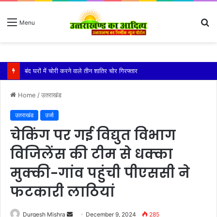
S
Menu
fo
बारिश ने बढ़ाई दहशत, दरकने लगी जमीन, 10 परिवारों ने छोड़े घर
Home
/
उतराखंड
उतराखंड
उर्जा
चेकिंग पर गई विद्युत विभाग
विजिलेंस की टीम से धक्का
मुक्की-गांव पहुंची पीएससी ने
फटकारी लाठियां
Send
Durgesh Mishra
December 9, 2024
285