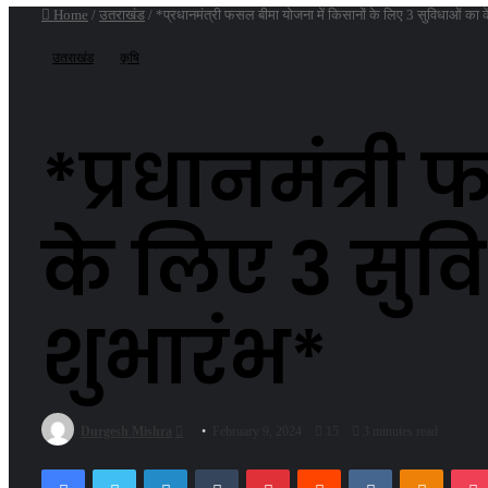
Home
/
उतराखंड
/
*प्रधानमंत्री फसल बीमा योजना में किसानों के लिए 3 सुविधाओं का केंद्र
उतराखंड
कृषि
*प्रधानमंत्री
के लिए 3 सुविधा
शुभारंभ*
Send
Durgesh Mishra
February 9, 2024
15
3 minutes read
an
Facebook
Twitter
LinkedIn
Tumblr
Pinterest
Reddit
VKontakte
Odnokl
email