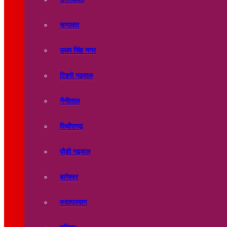
चम्पावत
उधम सिंह नगर
टिहरी गढ़वाल
नैनीताल
पिथौरागढ़
पौड़ी गढ़वाल
बागेश्वर
रुद्रप्रयाग