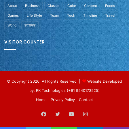
About
Business
Classic
Color
Content
Foods
Games
Life Style
Team
Tech
Timeline
Travel
World
उतराखंड
VISITOR COUNTER
© Copyright 2026, All Rights Reserved |
Website Developed
by: RK Technologies (+91 9540173525)
Home
Privacy Policy
Contact
Facebook
Twitter
YouTube
Instagram