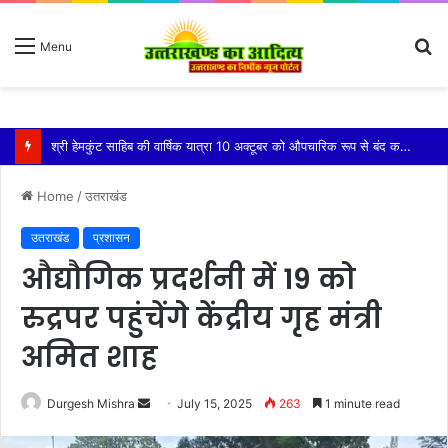
S
Menu
fo
नशामुक्त समाज के निर्माण के लिए सामूहिक संकल्प जरूरी: मेयर शंभू पासवान
Home
/
उतराखंड
उतराखंड
प्रशासन
औद्यौगिक प्रदर्शनी में 19 को
रुद्रपर पहुंचेंगे केंद्रीय गृह मंत्री
अमित शाह
Send
Durgesh Mishra
July 15, 2025
263
1 minute read
an