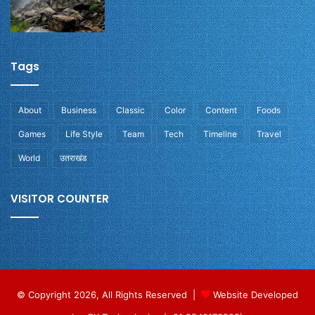
Tags
About
Business
Classic
Color
Content
Foods
Games
Life Style
Team
Tech
Timeline
Travel
World
उतराखंड
VISITOR COUNTER
© Copyright 2026, All Rights Reserved |
Website Developed