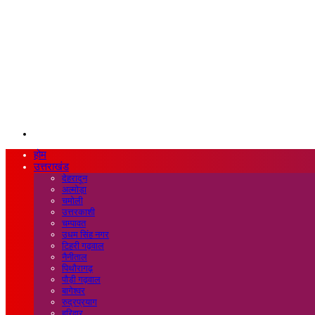
Search
for
होम
उत्तराखंड
देहरादून
अल्मोड़ा
चमोली
उत्तरकाशी
चम्पावत
उधम सिंह नगर
टिहरी गढ़वाल
नैनीताल
पिथौरागढ़
पौड़ी गढ़वाल
बागेश्वर
रुद्रप्रयाग
हरिद्वार