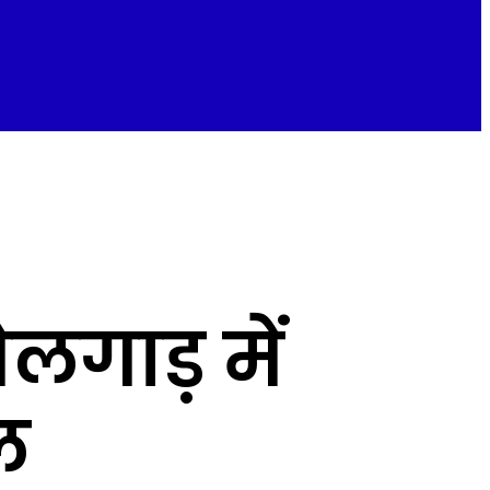
ेलगाड़ में
ल