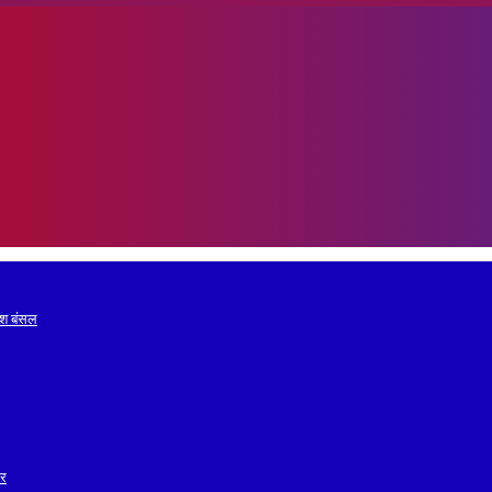
रेश बंसल
ोर