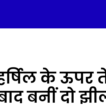
हर्षिल के ऊपर त
 बाद बनीं दो झी