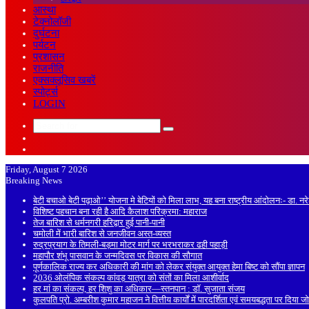
आस्था
टेक्नोलॉजी
दुर्घटना
पर्यटन
प्रशासन
राजनीति
एक्सक्लूसिव खबरें
स्पोर्ट्स
LOGIN
Search
Sidebar
for
Random
Article
Friday, August 7 2026
Breaking News
बेटी बचाओ बेटी पढ़ाओ’’ योजना मे बेटियों को मिला लाभ, यह बना राष्ट्रीय आंदोलनः- डा. न
विशिष्ट पहचान बना रही है आदि कैलाश परिक्रमा: महाराज
तेज बारिश से धर्मनगरी हरिद्वार हुई पानी-पानी
चमोली में भारी बारिश से जनजीवन अस्त-व्यस्त
रुद्रप्रयाग के तिमली-बड़मा मोटर मार्ग पर भरभराकर ढही पहाड़ी
महापौर शंभू पासवान के जन्मदिवस पर विकास की सौगात
पूर्णकालिक राज्य कर अधिकारी की मांग को लेकर संयुक्त आयुक्त हेमा बिष्ट को सौंपा ज्ञापन
2036 ओलंपिक संकल्प कांवड़ यात्रा को संतों का मिला आशीर्वाद
हर मां का संकल्प, हर शिशु का अधिकार—स्तनपान : डॉ. सुजाता संजय
कुलपति प्रो. अम्बरीश कुमार महाजन ने वित्तीय कार्यों में पारदर्शिता एवं समयबद्धता पर दिया ज