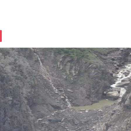
assniki
Pocket