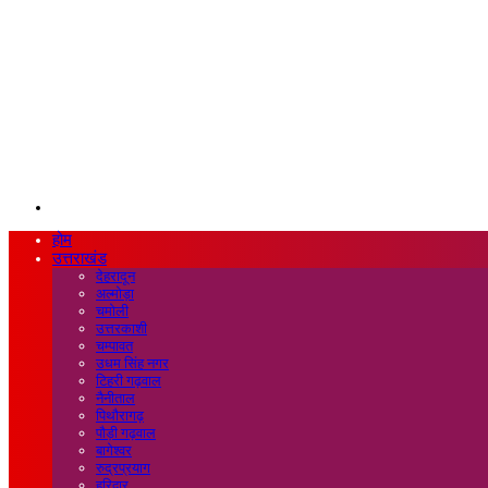
Search
for
होम
उत्तराखंड
देहरादून
अल्मोड़ा
चमोली
उत्तरकाशी
चम्पावत
उधम सिंह नगर
टिहरी गढ़वाल
नैनीताल
पिथौरागढ़
पौड़ी गढ़वाल
बागेश्वर
रुद्रप्रयाग
हरिद्वार