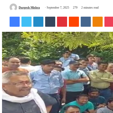
Send
Durgesh Mishra
September 7, 2025
279
2 minutes read
an
Facebook
Twitter
LinkedIn
Tumblr
Pinterest
Reddit
VKontakte
Odnokl
email