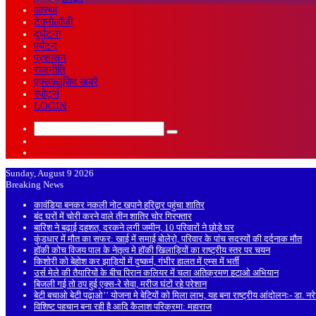
आस्था
टेक्नोलॉजी
दुर्घटना
पर्यटन
प्रशासन
राजनीति
एक्सक्लूसिव खबरें
स्पोर्ट्स
LOGIN
Search
Sidebar
for
Random
Article
Sunday, August 9 2026
Breaking News
कावंडिया बनकर नकली नोट खपाने हरिद्वार पहुंचा शातिर
बंद घरों में चोरी करने वाले तीन शातिर चोर गिरफ्तार
बारिश ने बढ़ाई दहशत, दरकने लगी जमीन, 10 परिवारों ने छोड़े घर
कुंडधार में मौत का सफर: खाई में समाई बोलेरो, परिवार के पांच सदस्यों की दर्दनाक मौत
हॉकी कोच विजय पाल के नेतृत्व मे हॉकी खिलाड़ियों का राष्ट्रीय स्तर पर चयन
किशोरी को बेहोश कर झाड़ियों में दुष्कर्म, गंभीर हालत में एम्स में भर्ती
उर्स मेले की तैयारियों के बीच पिरान कलियर में चला अतिक्रमण हटाओ अभियान
बिजली गई तो ठप हुई एक्स-रे सेवा, मरीज घंटों रहे परेशान
बेटी बचाओ बेटी पढ़ाओ’’ योजना मे बेटियों को मिला लाभ, यह बना राष्ट्रीय आंदोलनः- डा. न
विशिष्ट पहचान बना रही है आदि कैलाश परिक्रमा: महाराज