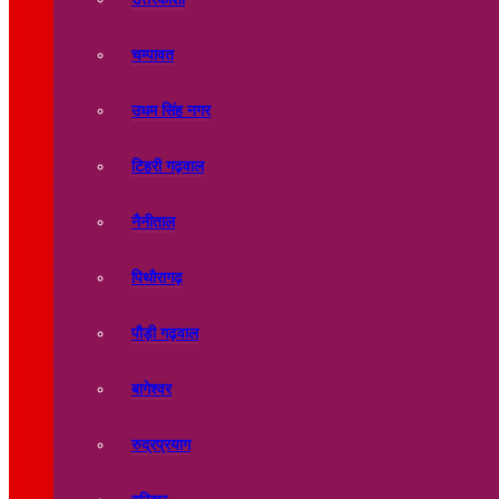
चम्पावत
उधम सिंह नगर
टिहरी गढ़वाल
नैनीताल
पिथौरागढ़
पौड़ी गढ़वाल
बागेश्वर
रुद्रप्रयाग