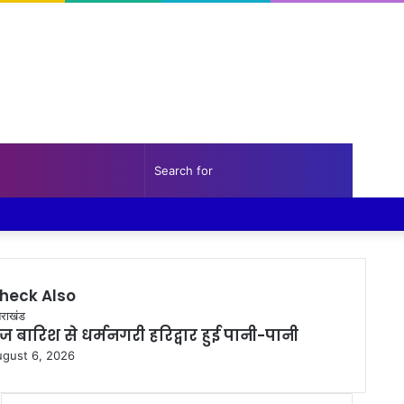
Random
Sidebar
Search
Facebook
Twitter
YouTube
Instagram
Log
Random
Sidebar
Article
for
In
Article
heck Also
ose
राखंड
ेज बारिश से धर्मनगरी हरिद्वार हुई पानी-पानी
gust 6, 2026