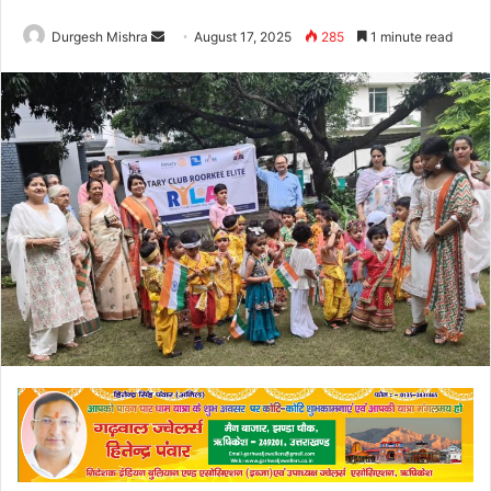
Send
Durgesh Mishra
August 17, 2025
285
1 minute read
an
email