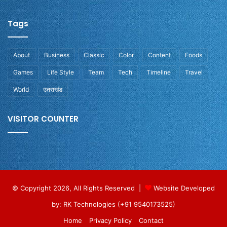
Tags
About
Business
Classic
Color
Content
Foods
Games
Life Style
Team
Tech
Timeline
Travel
World
उतराखंड
VISITOR COUNTER
© Copyright 2026, All Rights Reserved |
Website Developed
by: RK Technologies (+91 9540173525)
Home
Privacy Policy
Contact