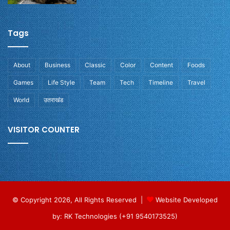
Tags
About
Business
Classic
Color
Content
Foods
Games
Life Style
Team
Tech
Timeline
Travel
World
उतराखंड
VISITOR COUNTER
© Copyright 2026, All Rights Reserved |
Website Developed
by: RK Technologies (+91 9540173525)