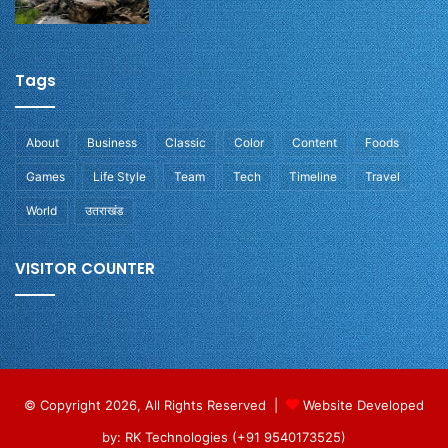
Tags
About
Business
Classic
Color
Content
Foods
Games
Life Style
Team
Tech
Timeline
Travel
World
उतराखंड
VISITOR COUNTER
© Copyright 2026, All Rights Reserved |
Website Developed
by: RK Technologies (+91 9540173525)