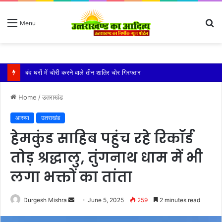
S
Menu
fo
बारिश ने बढ़ाई दहशत, दरकने लगी जमीन, 10 परिवारों ने छोड़े घर
Home
/
उतराखंड
आस्था
उतराखंड
हेमकुंड साहिब पहुंच रहे रिकॉर्ड
तोड़ श्रद्धालु, तुंगनाथ धाम में भी
लगा भक्तों का तांता
Send
Durgesh Mishra
June 5, 2025
259
2 minutes read
an