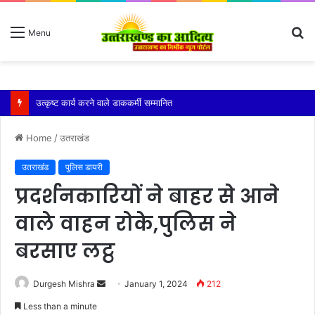
S
Menu
fo
श्री हेमकुंट साहिब की वार्षिक यात्रा 10 अक्टूबर को औपचारिक रूप से बंद कर दी जाएगी
Home
/
उतराखंड
उतराखंड
पुलिस डायरी
प्रदर्शनकारियों ने बाहर से आने
वाले वाहन रोके,पुलिस ने
बरसाए लट्ठ
Send
Durgesh Mishra
January 1, 2024
212
an
Less than a minute