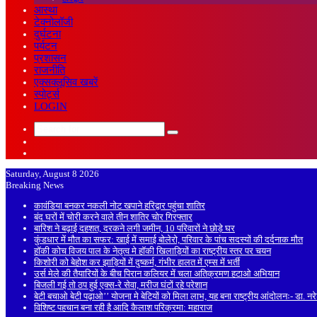
आस्था
टेक्नोलॉजी
दुर्घटना
पर्यटन
प्रशासन
राजनीति
एक्सक्लूसिव खबरें
स्पोर्ट्स
LOGIN
Search
Sidebar
for
Random
Article
Saturday, August 8 2026
Breaking News
कावंडिया बनकर नकली नोट खपाने हरिद्वार पहुंचा शातिर
बंद घरों में चोरी करने वाले तीन शातिर चोर गिरफ्तार
बारिश ने बढ़ाई दहशत, दरकने लगी जमीन, 10 परिवारों ने छोड़े घर
कुंडधार में मौत का सफर: खाई में समाई बोलेरो, परिवार के पांच सदस्यों की दर्दनाक मौत
हॉकी कोच विजय पाल के नेतृत्व मे हॉकी खिलाड़ियों का राष्ट्रीय स्तर पर चयन
किशोरी को बेहोश कर झाड़ियों में दुष्कर्म, गंभीर हालत में एम्स में भर्ती
उर्स मेले की तैयारियों के बीच पिरान कलियर में चला अतिक्रमण हटाओ अभियान
बिजली गई तो ठप हुई एक्स-रे सेवा, मरीज घंटों रहे परेशान
बेटी बचाओ बेटी पढ़ाओ’’ योजना मे बेटियों को मिला लाभ, यह बना राष्ट्रीय आंदोलनः- डा. न
विशिष्ट पहचान बना रही है आदि कैलाश परिक्रमा: महाराज