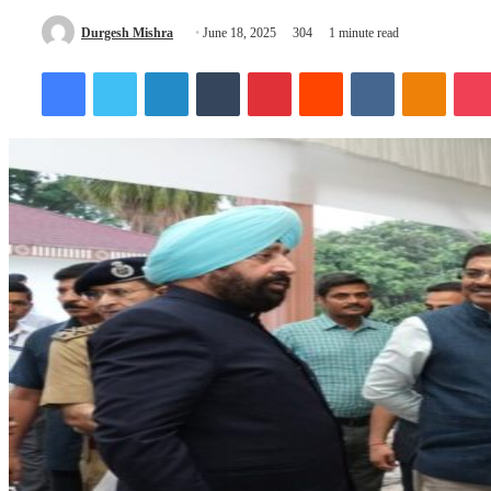
Send
Durgesh Mishra
June 18, 2025
304
1 minute read
an
Facebook
Twitter
LinkedIn
Tumblr
Pinterest
Reddit
VKontakte
Odnokl
email