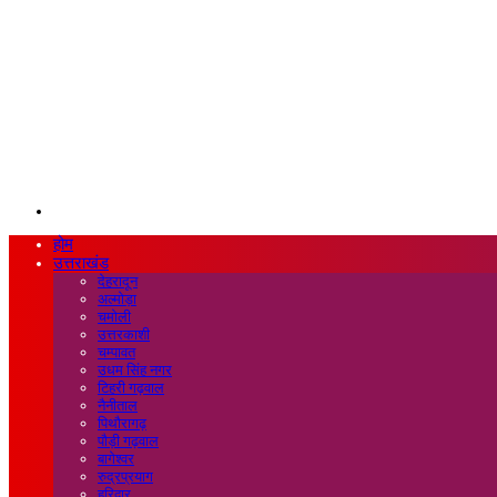
Search
for
होम
उत्तराखंड
देहरादून
अल्मोड़ा
चमोली
उत्तरकाशी
चम्पावत
उधम सिंह नगर
टिहरी गढ़वाल
नैनीताल
पिथौरागढ़
पौड़ी गढ़वाल
बागेश्वर
रुद्रप्रयाग
हरिद्वार