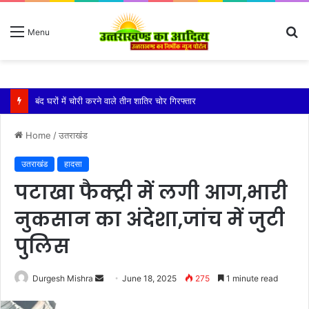
S
Menu
fo
बारिश ने बढ़ाई दहशत, दरकने लगी जमीन, 10 परिवारों ने छोड़े घर
Home
/
उतराखंड
उतराखंड
हादसा
पटाखा फैक्ट्री में लगी आग,भारी
नुकसान का अंदेशा,जांच में जुटी
पुलिस
Send
Durgesh Mishra
June 18, 2025
275
1 minute read
an