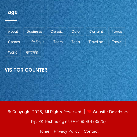
Tags
About
Business
Classic
Color
Content
Foods
Games
Life Style
Team
Tech
Timeline
Travel
World
उतराखंड
VISITOR COUNTER
© Copyright 2026, All Rights Reserved |
Website Developed
by: RK Technologies (+91 9540173525)
Home
Privacy Policy
Contact