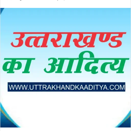
an
email