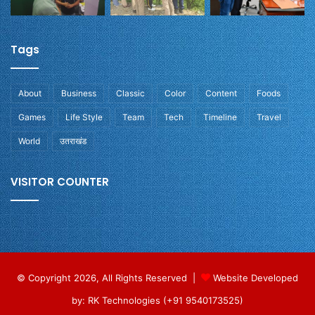
Tags
About
Business
Classic
Color
Content
Foods
Games
Life Style
Team
Tech
Timeline
Travel
World
उतराखंड
VISITOR COUNTER
© Copyright 2026, All Rights Reserved |
Website Developed
by: RK Technologies (+91 9540173525)