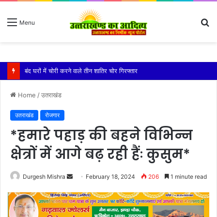
S
Menu
fo
बारिश ने बढ़ाई दहशत, दरकने लगी जमीन, 10 परिवारों ने छोड़े घर
Home
/
उतराखंड
उतराखंड
रोजगार
*हमारे पहाड़ की बहने विभिन्न
क्षेत्रों में आगे बढ़ रही हैंः कुसुम*
Send
Durgesh Mishra
February 18, 2024
206
1 minute read
an
email