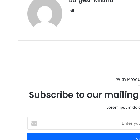
Durgesh Mishra
W
e
b
s
i
t
e
With Prod
Subscribe to our mailing 
Lorem ipsum dolo
E
n
t
e