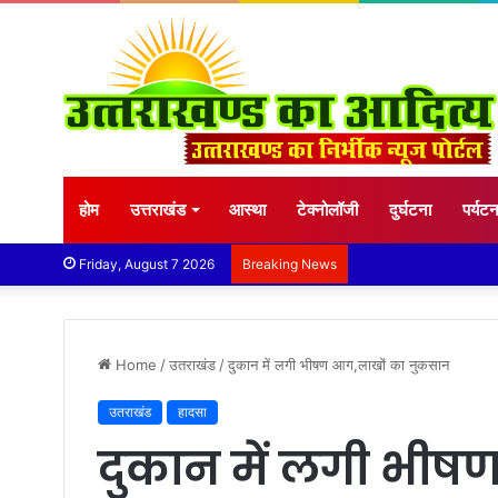
होम
उत्तराखंड
आस्था
टेक्नोलॉजी
दुर्घटना
पर्यट
Friday, August 7 2026
Breaking News
Home
/
उतराखंड
/
दुकान में लगी भीषण आग,लाखों का नुकसान
उतराखंड
हादसा
दुकान में लगी भीष