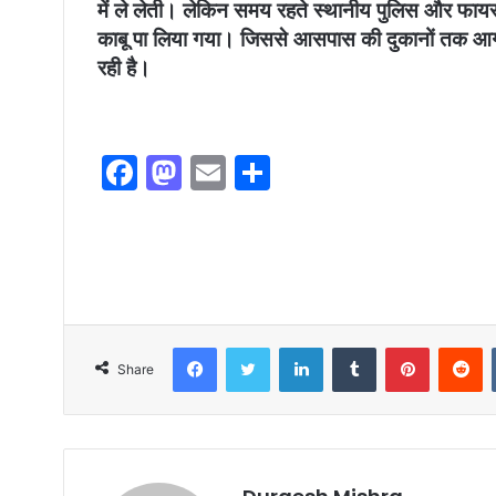
में ले लेती। लेकिन समय रहते स्थानीय पुलिस और फायर 
काबू पा लिया गया। जिससे आसपास की दुकानों तक आग
रही है।
F
M
E
S
a
a
m
h
c
st
ai
ar
e
o
l
e
b
d
o
o
Facebook
Twitter
LinkedIn
Tumblr
Pinterest
Reddit
Share
o
n
k