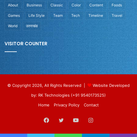
About
Business
Classic
Color
Content
Foods
Games
Life Style
Team
Tech
Timeline
Travel
World
उतराखंड
VISITOR COUNTER
© Copyright 2026, All Rights Reserved |
Website Developed
by: RK Technologies (+91 9540173525)
Home
Privacy Policy
Contact
Facebook
Twitter
YouTube
Instagram