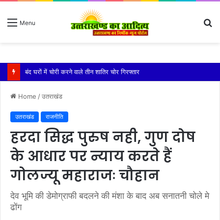
S
Menu
fo
बारिश ने बढ़ाई दहशत, दरकने लगी जमीन, 10 परिवारों ने छोड़े घर
Home
/
उतराखंड
उतराखंड
राजनीति
हरदा सिद्ध पुरुष नही, गुण दोष
के आधार पर न्याय करते हैं
गोलज्यू महाराजः चौहान
देव भूमि की डेमोग्राफी बदलने की मंशा के बाद अब सनातनी चोले मे
ढोंग