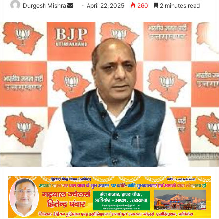
Send
Durgesh Mishra
April 22, 2025
260
2 minutes read
an
email