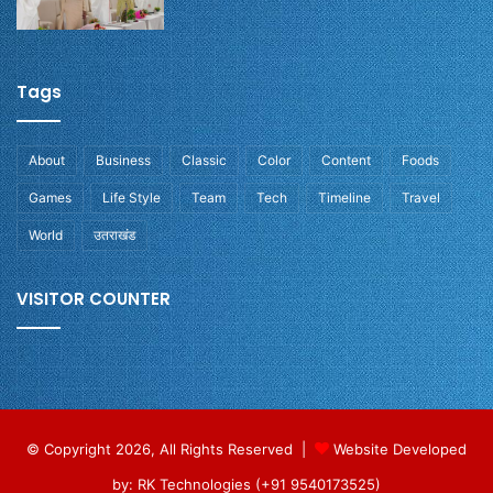
Tags
About
Business
Classic
Color
Content
Foods
Games
Life Style
Team
Tech
Timeline
Travel
World
उतराखंड
VISITOR COUNTER
© Copyright 2026, All Rights Reserved |
Website Developed
by: RK Technologies (+91 9540173525)