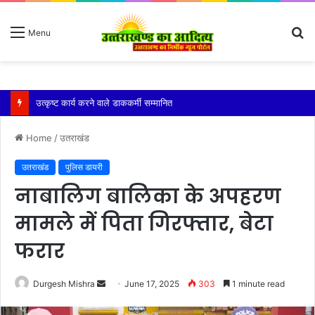
S
Menu
fo
श्री हेमकुंट साहिब की वार्षिक यात्रा 10 अक्टूबर को औपचारिक रूप से बंद कर दी जाएगी
Home
/
उतराखंड
उतराखंड
पुलिस डायरी
नाबालिग बालिका के अपहरण
मामले में पिता गिरफ्तार, बेटा
फरार
Send
Durgesh Mishra
June 17, 2025
303
1 minute read
an