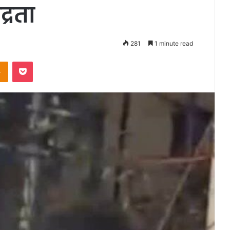
्रता
281
1 minute read
takte
Odnoklassniki
Pocket