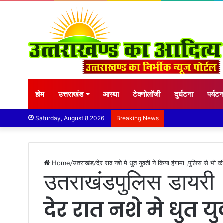
होम
उत्तराखंड
आस्था
टेक्नोलॉजी
दुर्घटना
पर्यट
Saturday, August 8 2026
Breaking News
Home
/
उतराखंड
/
देर रात नशे मे धुत युवती ने किया हंगामा ,पुलिस से भी 
उतराखंड
पुलिस डायरी
देर रात नशे मे धुत य