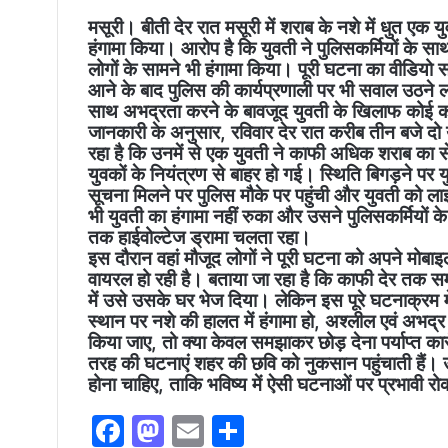
मसूरी। बीती देर रात मसूरी में शराब के नशे में धुत ए
हंगामा किया। आरोप है कि युवती ने पुलिसकर्मियों के
लोगों के सामने भी हंगामा किया। पूरी घटना का वीडियो 
आने के बाद पुलिस की कार्यप्रणाली पर भी सवाल उठने ल
साथ अभद्रता करने के बावजूद युवती के खिलाफ कोई कानू
जानकारी के अनुसार, रविवार देर रात करीब तीन बजे दो 
रहा है कि उनमें से एक युवती ने काफी अधिक शराब क
युवकों के नियंत्रण से बाहर हो गई। स्थिति बिगड़ने पर य
सूचना मिलने पर पुलिस मौके पर पहुंची और युवती को लाइ
भी युवती का हंगामा नहीं रुका और उसने पुलिसकर्मियो
तक हाईवोल्टेज ड्रामा चलता रहा।
इस दौरान वहां मौजूद लोगों ने पूरी घटना को अपने मोब
वायरल हो रही है। बताया जा रहा है कि काफी देर तक सम
में उसे उसके घर भेज दिया। लेकिन इस पूरे घटनाक्रम 
स्थान पर नशे की हालत में हंगामा हो, अश्लील एवं अभद्र
किया जाए, तो क्या केवल समझाकर छोड़ देना पर्याप्त कार
तरह की घटनाएं शहर की छवि को नुकसान पहुंचाती हैं।
होना चाहिए, ताकि भविष्य में ऐसी घटनाओं पर प्रभावी 
F
M
E
S