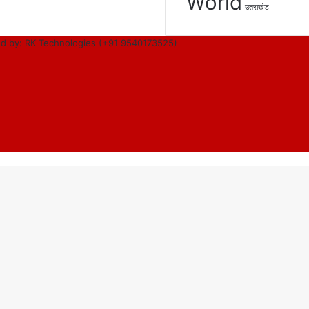
World
उतराखंड
d by: RK Technologies (+91 9540173525)