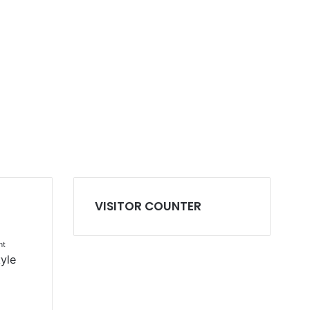
VISITOR COUNTER
nt
tyle
l