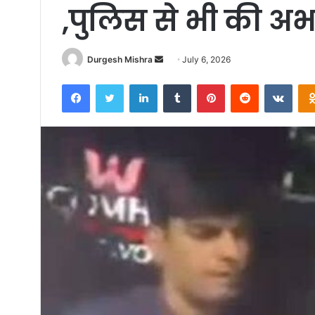
,पुलिस से भी की अभद
Send
Durgesh Mishra
July 6, 2026
an
Facebook
Twitter
LinkedIn
Tumblr
Pinterest
Reddit
VKon
email