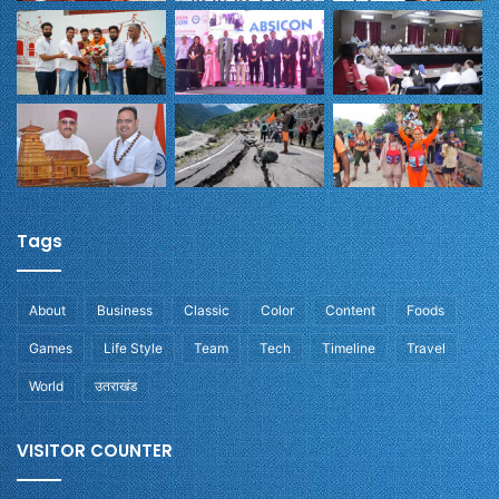
Tags
About
Business
Classic
Color
Content
Foods
Games
Life Style
Team
Tech
Timeline
Travel
World
उतराखंड
VISITOR COUNTER