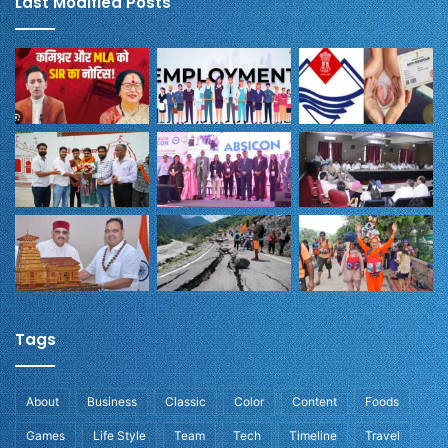
Last Modified Posts
Tags
About
Business
Classic
Color
Content
Foods
Games
Life Style
Team
Tech
Timeline
Travel