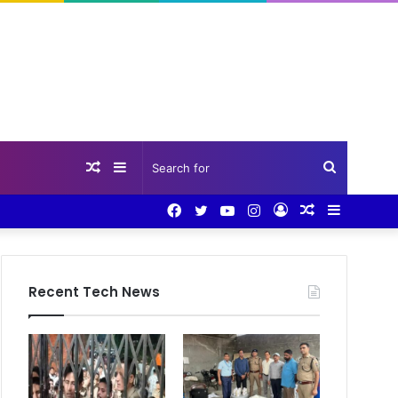
Random
Sidebar
Search
Facebook
Twitter
YouTube
Instagram
Log
Random
Sidebar
Article
for
In
Article
Recent Tech News