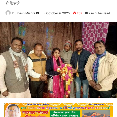
थे फैसले
Send
Durgesh Mishra
October 9, 2025
287
2 minutes read
an
email