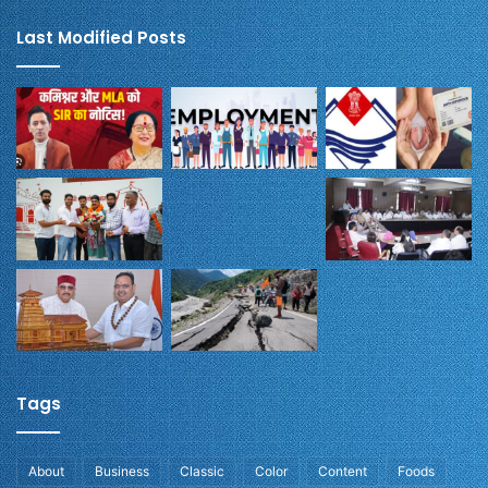
Last Modified Posts
Tags
About
Business
Classic
Color
Content
Foods