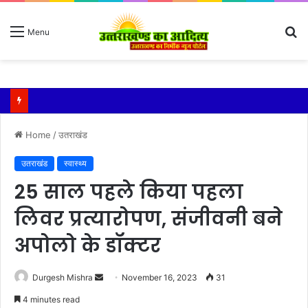
S
Menu
fo
कुमाऊं कमिश्नर और नैनीताल विधायक को मिला एसआईआर का नोटिस सरिता आर्या ने पता बदलने को बताया कारण
Home
/
उतराखंड
उतराखंड
स्वास्थ्य
25 साल पहले किया पहला
लिवर प्रत्यारोपण, संजीवनी बने
अपोलो के डॉक्टर
Send
Durgesh Mishra
November 16, 2023
31
an
4 minutes read