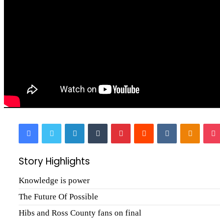
Facebook
Twitter
LinkedIn
Tumblr
Pinterest
Reddit
VKontakte
Odnokl
Story Highlights
Knowledge is power
The Future Of Possible
Hibs and Ross County fans on final