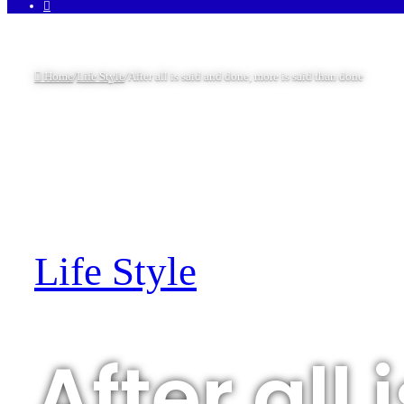
Facebook
Home
/
Life Style
/
After all is said and done, more is said than done
Life Style
After all