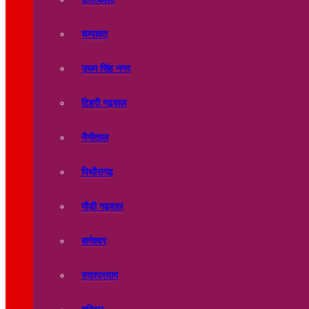
चम्पावत
उधम सिंह नगर
टिहरी गढ़वाल
नैनीताल
पिथौरागढ़
पौड़ी गढ़वाल
बागेश्वर
रुद्रप्रयाग