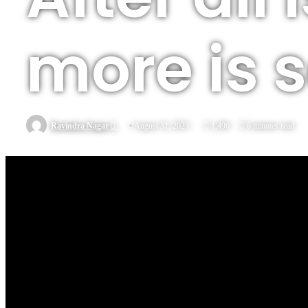
more is 
Send
Ravindra Nagar
August 31, 2023
1,496
6 minutes read
an
email