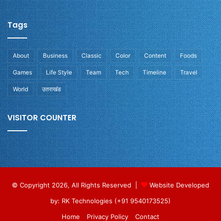
Tags
About
Business
Classic
Color
Content
Foods
Games
Life Style
Team
Tech
Timeline
Travel
World
उतराखंड
VISITOR COUNTER
© Copyright 2026, All Rights Reserved |
Website Developed
by: RK Technologies (+91 9540173525)
Home
Privacy Policy
Contact