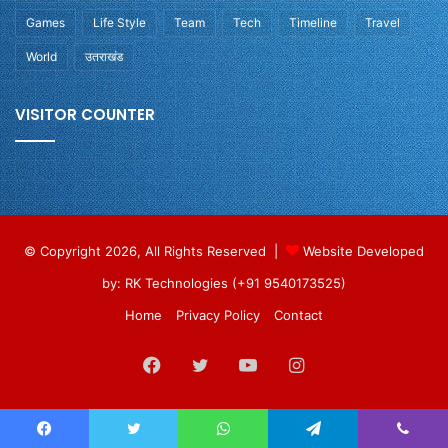
Games
Life Style
Team
Tech
Timeline
Travel
World
उतराखंड
VISITOR COUNTER
© Copyright 2026, All Rights Reserved |
Website Developed
by: RK Technologies (+91 9540173525)
Home
Privacy Policy
Contact
Facebook
Twitter
YouTube
Instagram